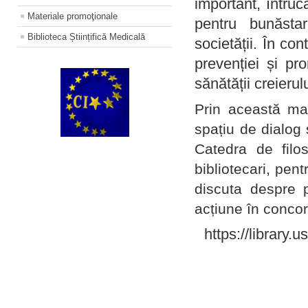
important, întruc
Materiale promoţionale
pentru bunăstar
Biblioteca Științifică Medicală
societății. În con
prevenției și pr
sănătății creierul
Prin această ma
spațiu de dialog 
Catedra de filo
bibliotecari, pent
discuta despre p
acțiune în concord
https://library.