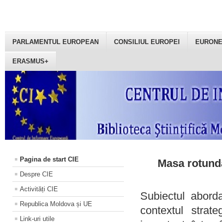
PARLAMENTUL EUROPEAN
CONSILIUL EUROPEI
EURON
ERASMUS+
Pagina de start CIE
Masa rotundă
Despre CIE
Activități CIE
Subiectul aborda
Republica Moldova și UE
contextul strat
Link-uri utile