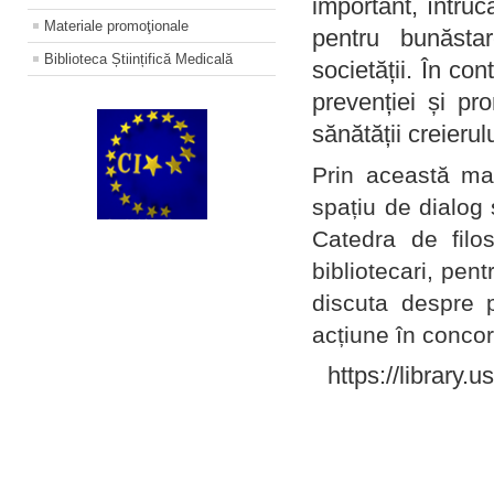
important, întruc
Materiale promoţionale
pentru bunăstar
Biblioteca Științifică Medicală
societății. În con
prevenției și pr
sănătății creierul
Prin această ma
spațiu de dialog 
Catedra de filo
bibliotecari, pent
discuta despre p
acțiune în concord
https://library.