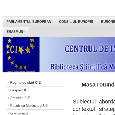
PARLAMENTUL EUROPEAN
CONSILIUL EUROPEI
EURON
ERASMUS+
Pagina de start CIE
Masa rotundă
Despre CIE
Activități CIE
Subiectul aborda
Republica Moldova și UE
contextul strat
Link-uri utile