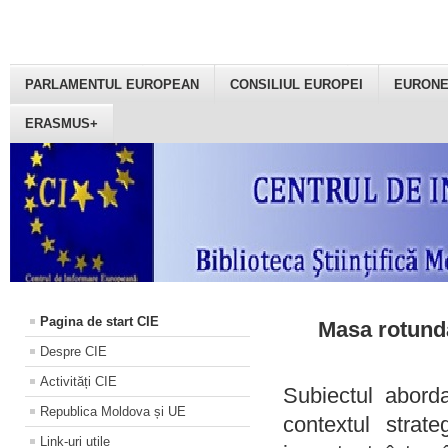
PARLAMENTUL EUROPEAN
CONSILIUL EUROPEI
EURON
ERASMUS+
Pagina de start CIE
Masa rotundă
Despre CIE
Activități CIE
Subiectul aborda
Republica Moldova și UE
contextul strat
Link-uri utile