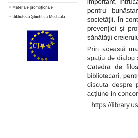
important, întruc
Materiale promoţionale
pentru bunăstar
Biblioteca Științifică Medicală
societății. În con
prevenției și pr
sănătății creierul
Prin această ma
spațiu de dialog 
Catedra de filo
bibliotecari, pent
discuta despre p
acțiune în concord
https://library.