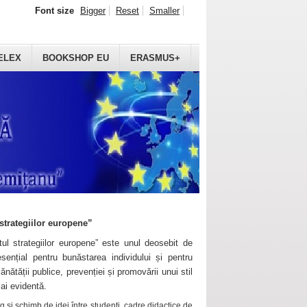
Font size
Bigger
Reset
Smaller
ELEX
BOOKSHOP EU
ERASMUS+
strategiilor europene”
ul strategiilor europene” este unul deosebit de
sențial pentru bunăstarea individului și pentru
ănătății publice, prevenției și promovării unui stil
mai evidentă.
 și schimb de idei între studenți, cadre didactice de