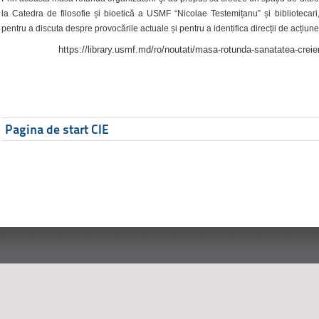
la Catedra de filosofie și bioetică a USMF “Nicolae Testemițanu” și bibliotecari,
pentru a discuta despre provocările actuale și pentru a identifica direcții de acțiune
https://library.usmf.md/ro/noutati/masa-rotunda-sanatatea-creier
Pagina de start CIE