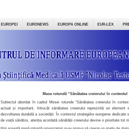
 EUROPEI
EURONEWS
EUROPA ONLINE
EUR-LEX
PR
Masa rotundă “Sănătatea creierului în contextul 
Subiectul abordat în cadrul Mesei rotunde “Sănătatea creierului în context
actual și important, întrucât sănătatea creierului reprezintă un element e
dezvoltarea durabilă a societății. În contextul strategiilor europene dedicate s
de viață sănătos, atenția acordată sănătății creierului devine o prioritate tot 
Prin această masă rotundă organizatorii şi-au propus să creeze un spațiu de dialog