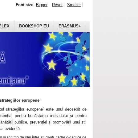
Font size
Bigger
Reset
Smaller
ELEX
BOOKSHOP EU
ERASMUS+
strategiilor europene”
ul strategiilor europene” este unul deosebit de
sențial pentru bunăstarea individului și pentru
ănătății publice, prevenției și promovării unui stil
mai evidentă.
 și schimb de idei între studenți, cadre didactice de