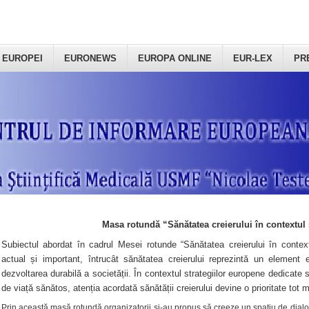
 EUROPEI
EURONEWS
EUROPA ONLINE
EUR-LEX
PR
Masa rotundă “Sănătatea creierului în contextul 
Subiectul abordat în cadrul Mesei rotunde “Sănătatea creierului în context
actual și important, întrucât sănătatea creierului reprezintă un element e
dezvoltarea durabilă a societății. În contextul strategiilor europene dedicate s
de viață sănătos, atenția acordată sănătății creierului devine o prioritate tot 
Prin această masă rotundă organizatorii şi-au propus să creeze un spațiu de dialog