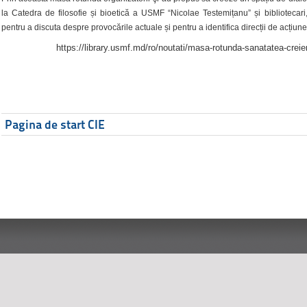
la Catedra de filosofie și bioetică a USMF “Nicolae Testemițanu” și bibliotecari,
pentru a discuta despre provocările actuale și pentru a identifica direcții de acțiune
https://library.usmf.md/ro/noutati/masa-rotunda-sanatatea-creier
Pagina de start CIE