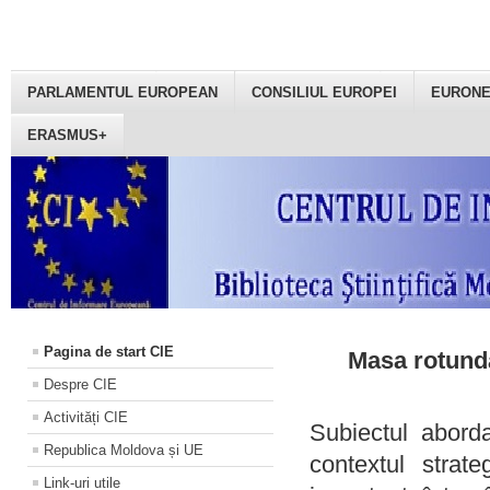
PARLAMENTUL EUROPEAN
CONSILIUL EUROPEI
EURON
ERASMUS+
Pagina de start CIE
Masa rotundă
Despre CIE
Activități CIE
Subiectul aborda
Republica Moldova și UE
contextul strat
Link-uri utile