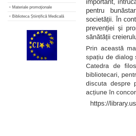
important, întruc
Materiale promoţionale
pentru bunăstar
Biblioteca Științifică Medicală
societății. În con
prevenției și pr
sănătății creierul
Prin această ma
spațiu de dialog 
Catedra de filo
bibliotecari, pent
discuta despre p
acțiune în concord
https://library.