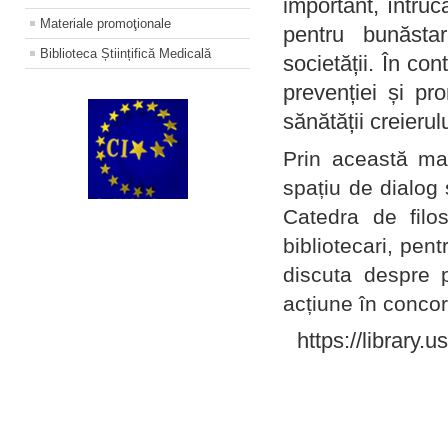
important, întruc
Materiale promoţionale
pentru bunăstar
Biblioteca Științifică Medicală
societății. În con
prevenției și pr
sănătății creierul
Prin această ma
spațiu de dialog 
Catedra de filo
bibliotecari, pent
discuta despre p
acțiune în concord
https://library.