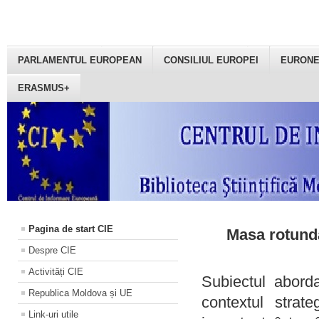
PARLAMENTUL EUROPEAN
CONSILIUL EUROPEI
EURON
ERASMUS+
Pagina de start CIE
Masa rotundă
Despre CIE
Activități CIE
Subiectul aborda
Republica Moldova și UE
contextul strat
Link-uri utile