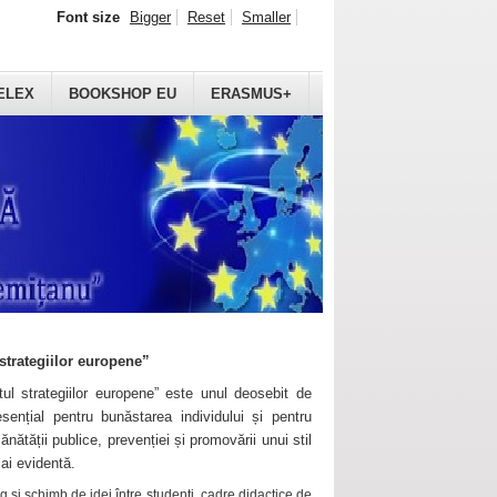
Font size
Bigger
Reset
Smaller
ELEX
BOOKSHOP EU
ERASMUS+
strategiilor europene”
ul strategiilor europene” este unul deosebit de
sențial pentru bunăstarea individului și pentru
ănătății publice, prevenției și promovării unui stil
mai evidentă.
 și schimb de idei între studenți, cadre didactice de