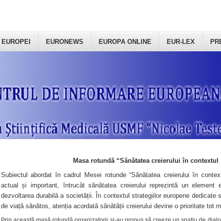
 EUROPEI
EURONEWS
EUROPA ONLINE
EUR-LEX
PR
Masa rotundă “Sănătatea creierului în contextul 
Subiectul abordat în cadrul Mesei rotunde “Sănătatea creierului în context
actual și important, întrucât sănătatea creierului reprezintă un element e
dezvoltarea durabilă a societății. În contextul strategiilor europene dedicate s
de viață sănătos, atenția acordată sănătății creierului devine o prioritate tot 
Prin această masă rotundă organizatorii şi-au propus să creeze un spațiu de dialog