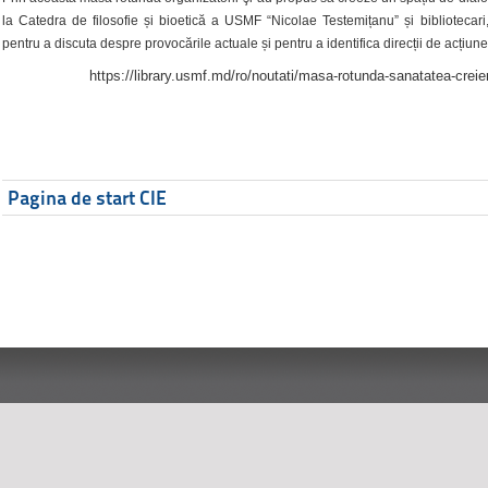
la Catedra de filosofie și bioetică a USMF “Nicolae Testemițanu” și bibliotecari,
pentru a discuta despre provocările actuale și pentru a identifica direcții de acțiune
https://library.usmf.md/ro/noutati/masa-rotunda-sanatatea-creier
Pagina de start CIE