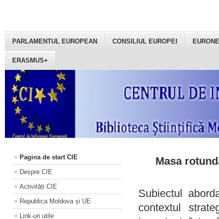
PARLAMENTUL EUROPEAN
CONSILIUL EUROPEI
EURON
ERASMUS+
Pagina de start CIE
Masa rotundă
Despre CIE
Activități CIE
Subiectul aborda
Republica Moldova și UE
contextul strat
Link-uri utile