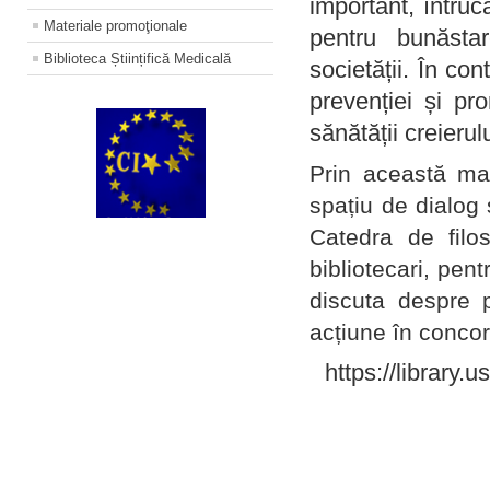
important, întruc
Materiale promoţionale
pentru bunăstar
Biblioteca Științifică Medicală
societății. În con
prevenției și pr
sănătății creierul
Prin această ma
spațiu de dialog 
Catedra de filo
bibliotecari, pent
discuta despre p
acțiune în concord
https://library.