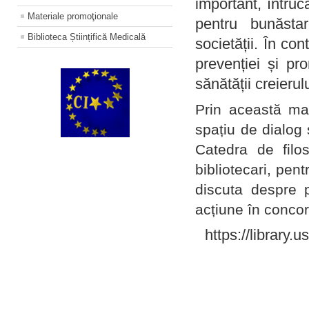
important, întruc
Materiale promoţionale
pentru bunăstar
Biblioteca Științifică Medicală
societății. În con
prevenției și pr
sănătății creierul
Prin această ma
spațiu de dialog 
Catedra de filo
bibliotecari, pent
discuta despre p
acțiune în concord
https://library.