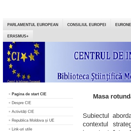
PARLAMENTUL EUROPEAN
CONSILIUL EUROPEI
EURON
ERASMUS+
Pagina de start CIE
Masa rotundă
Despre CIE
Activități CIE
Subiectul aborda
Republica Moldova și UE
contextul strat
Link-uri utile