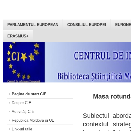
PARLAMENTUL EUROPEAN
CONSILIUL EUROPEI
EURON
ERASMUS+
Pagina de start CIE
Masa rotundă
Despre CIE
Activități CIE
Subiectul aborda
Republica Moldova și UE
contextul strat
Link-uri utile