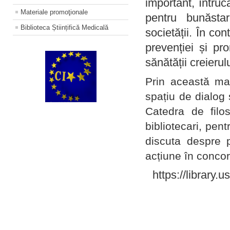
important, întruc
Materiale promoţionale
pentru bunăstar
Biblioteca Științifică Medicală
societății. În con
prevenției și pr
sănătății creierul
Prin această ma
spațiu de dialog 
Catedra de filo
bibliotecari, pent
discuta despre p
acțiune în concord
https://library.