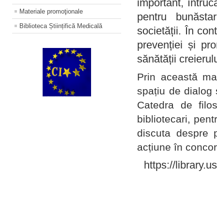
important, întruc
Materiale promoţionale
pentru bunăstar
Biblioteca Științifică Medicală
societății. În con
prevenției și pr
sănătății creierul
Prin această ma
spațiu de dialog 
Catedra de filo
bibliotecari, pent
discuta despre p
acțiune în concord
https://library.