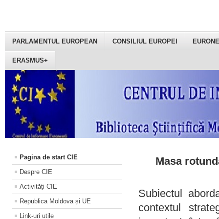
PARLAMENTUL EUROPEAN
CONSILIUL EUROPEI
EURON
ERASMUS+
Pagina de start CIE
Masa rotundă
Despre CIE
Activități CIE
Subiectul aborda
Republica Moldova și UE
contextul strat
Link-uri utile