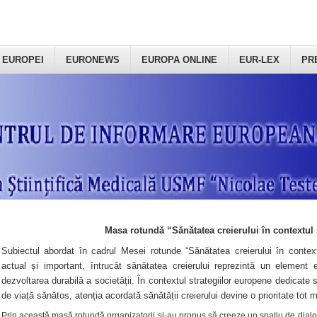
 EUROPEI
EURONEWS
EUROPA ONLINE
EUR-LEX
PR
Masa rotundă “Sănătatea creierului în contextul 
Subiectul abordat în cadrul Mesei rotunde “Sănătatea creierului în context
actual și important, întrucât sănătatea creierului reprezintă un element e
dezvoltarea durabilă a societății. În contextul strategiilor europene dedicate s
de viață sănătos, atenția acordată sănătății creierului devine o prioritate tot 
Prin această masă rotundă organizatorii şi-au propus să creeze un spațiu de dialog