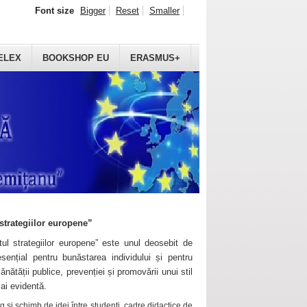
Font size
Bigger
Reset
Smaller
ELEX
BOOKSHOP EU
ERASMUS+
strategiilor europene”
ul strategiilor europene” este unul deosebit de
sențial pentru bunăstarea individului și pentru
ănătății publice, prevenției și promovării unui stil
mai evidentă.
 și schimb de idei între studenți, cadre didactice de