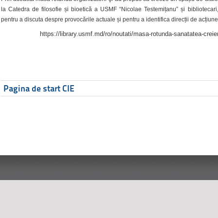
la Catedra de filosofie și bioetică a USMF “Nicolae Testemițanu” și bibliotecari,
pentru a discuta despre provocările actuale și pentru a identifica direcții de acțiune
https://library.usmf.md/ro/noutati/masa-rotunda-sanatatea-creier
Pagina de start CIE