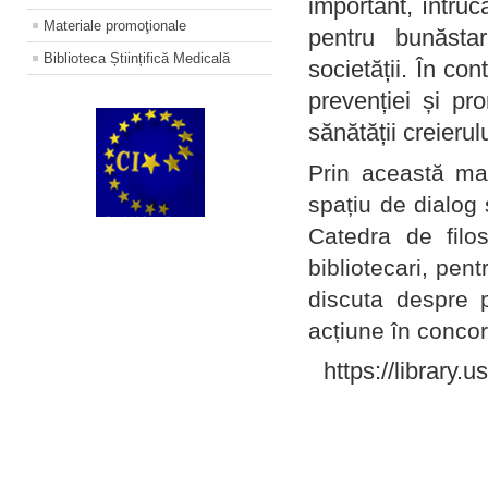
important, întruc
Materiale promoţionale
pentru bunăstar
Biblioteca Științifică Medicală
societății. În con
prevenției și pr
sănătății creierul
Prin această ma
spațiu de dialog 
Catedra de filo
bibliotecari, pent
discuta despre p
acțiune în concord
https://library.