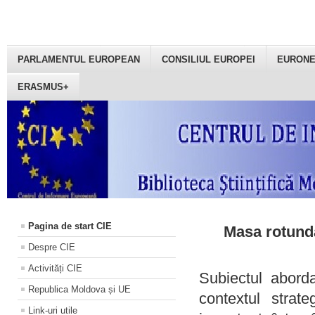
PARLAMENTUL EUROPEAN
CONSILIUL EUROPEI
EURON
ERASMUS+
Pagina de start CIE
Masa rotundă
Despre CIE
Activități CIE
Subiectul aborda
Republica Moldova și UE
contextul strat
Link-uri utile