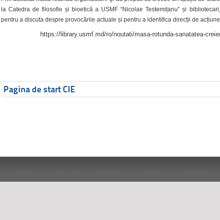
la Catedra de filosofie și bioetică a USMF “Nicolae Testemițanu” și bibliotecari,
pentru a discuta despre provocările actuale și pentru a identifica direcții de acțiune
https://library.usmf.md/ro/noutati/masa-rotunda-sanatatea-creier
Pagina de start CIE