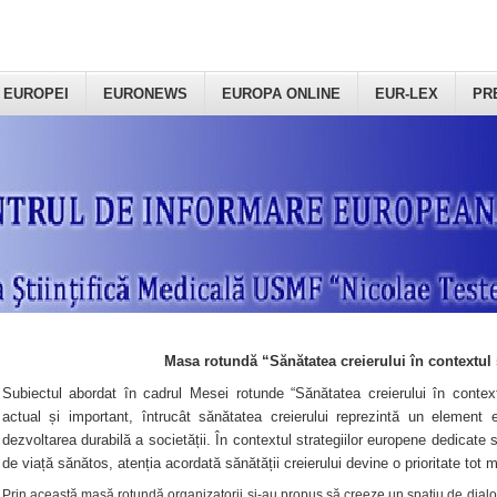
 EUROPEI
EURONEWS
EUROPA ONLINE
EUR-LEX
PR
Masa rotundă “Sănătatea creierului în contextul 
Subiectul abordat în cadrul Mesei rotunde “Sănătatea creierului în context
actual și important, întrucât sănătatea creierului reprezintă un element e
dezvoltarea durabilă a societății. În contextul strategiilor europene dedicate s
de viață sănătos, atenția acordată sănătății creierului devine o prioritate tot 
Prin această masă rotundă organizatorii şi-au propus să creeze un spațiu de dialog