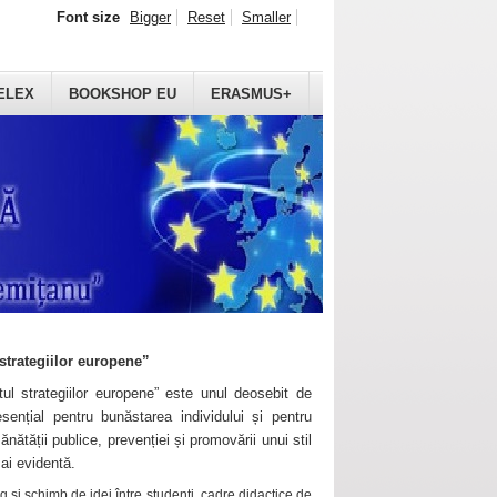
Font size
Bigger
Reset
Smaller
ELEX
BOOKSHOP EU
ERASMUS+
strategiilor europene”
ul strategiilor europene” este unul deosebit de
sențial pentru bunăstarea individului și pentru
ănătății publice, prevenției și promovării unui stil
mai evidentă.
 și schimb de idei între studenți, cadre didactice de