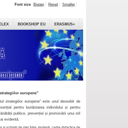
Font size
Bigger
Reset
Smaller
ELEX
BOOKSHOP EU
ERASMUS+
strategiilor europene”
ul strategiilor europene” este unul deosebit de
sențial pentru bunăstarea individului și pentru
ănătății publice, prevenției și promovării unui stil
mai evidentă.
 și schimb de idei între studenți, cadre didactice de