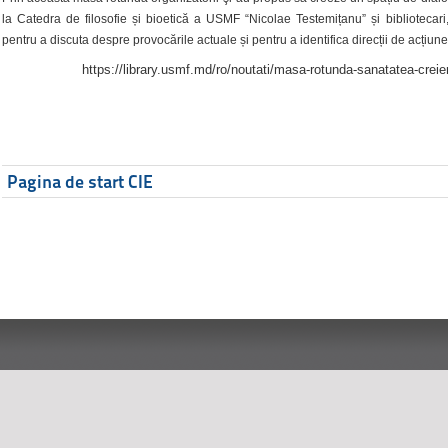
la Catedra de filosofie și bioetică a USMF “Nicolae Testemițanu” și bibliotecari,
pentru a discuta despre provocările actuale și pentru a identifica direcții de acțiune
https://library.usmf.md/ro/noutati/masa-rotunda-sanatatea-creier
Pagina de start CIE