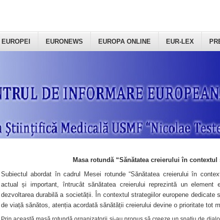
 EUROPEI
EURONEWS
EUROPA ONLINE
EUR-LEX
PR
Masa rotundă “Sănătatea creierului în contextul 
Subiectul abordat în cadrul Mesei rotunde “Sănătatea creierului în context
actual și important, întrucât sănătatea creierului reprezintă un element e
dezvoltarea durabilă a societății. În contextul strategiilor europene dedicate s
de viață sănătos, atenția acordată sănătății creierului devine o prioritate tot 
Prin această masă rotundă organizatorii şi-au propus să creeze un spațiu de dialog