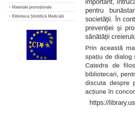
important, întruc
Materiale promoţionale
pentru bunăstar
Biblioteca Științifică Medicală
societății. În con
prevenției și pr
sănătății creierul
Prin această ma
spațiu de dialog 
Catedra de filo
bibliotecari, pent
discuta despre p
acțiune în concord
https://library.