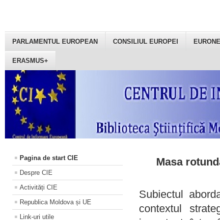
PARLAMENTUL EUROPEAN
CONSILIUL EUROPEI
EURON
ERASMUS+
Pagina de start CIE
Masa rotundă
Despre CIE
Activități CIE
Subiectul aborda
Republica Moldova și UE
contextul strat
Link-uri utile