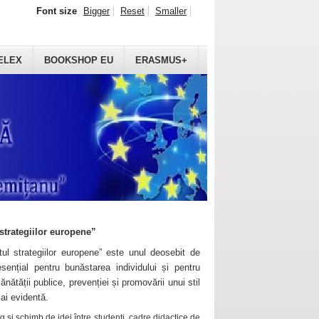
Font size
Bigger
Reset
Smaller
ELEX
BOOKSHOP EU
ERASMUS+
strategiilor europene”
ul strategiilor europene” este unul deosebit de
sențial pentru bunăstarea individului și pentru
ănătății publice, prevenției și promovării unui stil
mai evidentă.
 și schimb de idei între studenți, cadre didactice de