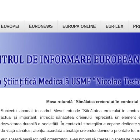
 EUROPEI
EURONEWS
EUROPA ONLINE
EUR-LEX
PR
Masa rotundă “Sănătatea creierului în contextul 
Subiectul abordat în cadrul Mesei rotunde “Sănătatea creierului în context
actual și important, întrucât sănătatea creierului reprezintă un element e
dezvoltarea durabilă a societății. În contextul strategiilor europene dedicate s
de viață sănătos, atenția acordată sănătății creierului devine o prioritate tot 
Prin această masă rotundă organizatorii şi-au propus să creeze un spațiu de dialog