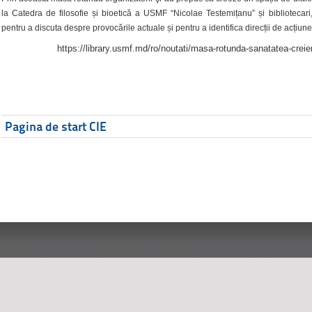
la Catedra de filosofie și bioetică a USMF “Nicolae Testemițanu” și bibliotecari,
pentru a discuta despre provocările actuale și pentru a identifica direcții de acțiune
https://library.usmf.md/ro/noutati/masa-rotunda-sanatatea-creier
Pagina de start CIE