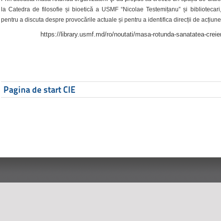
la Catedra de filosofie și bioetică a USMF “Nicolae Testemițanu” și bibliotecari,
pentru a discuta despre provocările actuale și pentru a identifica direcții de acțiune
https://library.usmf.md/ro/noutati/masa-rotunda-sanatatea-creier
Pagina de start CIE