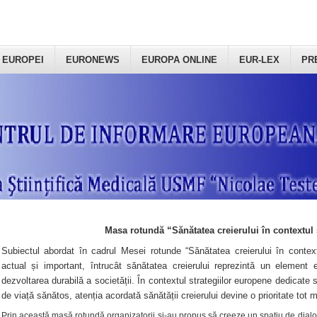
 EUROPEI
EURONEWS
EUROPA ONLINE
EUR-LEX
PR
Masa rotundă “Sănătatea creierului în contextul 
Subiectul abordat în cadrul Mesei rotunde “Sănătatea creierului în context
actual și important, întrucât sănătatea creierului reprezintă un element e
dezvoltarea durabilă a societății. În contextul strategiilor europene dedicate s
de viață sănătos, atenția acordată sănătății creierului devine o prioritate tot 
Prin această masă rotundă organizatorii şi-au propus să creeze un spațiu de dialog