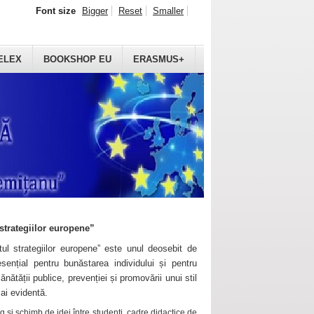
Font size
Bigger
Reset
Smaller
ELEX
BOOKSHOP EU
ERASMUS+
strategiilor europene”
ul strategiilor europene” este unul deosebit de
sențial pentru bunăstarea individului și pentru
ănătății publice, prevenției și promovării unui stil
mai evidentă.
 și schimb de idei între studenți, cadre didactice de