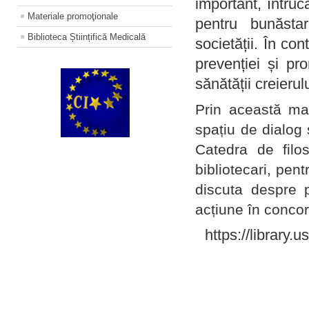
important, întruc
Materiale promoţionale
pentru bunăstar
Biblioteca Științifică Medicală
societății. În con
prevenției și pr
sănătății creierul
Prin această ma
spațiu de dialog 
Catedra de filo
bibliotecari, pent
discuta despre p
acțiune în concord
https://library.