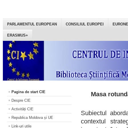
PARLAMENTUL EUROPEAN
CONSILIUL EUROPEI
EURON
ERASMUS+
Pagina de start CIE
Masa rotundă
Despre CIE
Activități CIE
Subiectul aborda
Republica Moldova și UE
contextul strat
Link-uri utile