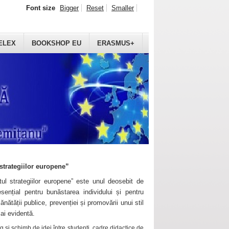
Font size
Bigger
Reset
Smaller
ELEX
BOOKSHOP EU
ERASMUS+
strategiilor europene”
ul strategiilor europene” este unul deosebit de
sențial pentru bunăstarea individului și pentru
ănătății publice, prevenției și promovării unui stil
mai evidentă.
 și schimb de idei între studenți, cadre didactice de