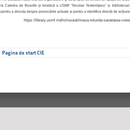
la Catedra de filosofie și bioetică a USMF “Nicolae Testemițanu” și bibliotecari,
pentru a discuta despre provocările actuale și pentru a identifica direcții de acțiune
https://library.usmf.md/ro/noutati/masa-rotunda-sanatatea-creier
Pagina de start CIE