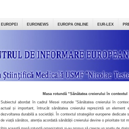
 EUROPEI
EURONEWS
EUROPA ONLINE
EUR-LEX
PR
Masa rotundă “Sănătatea creierului în contextul 
Subiectul abordat în cadrul Mesei rotunde “Sănătatea creierului în context
actual și important, întrucât sănătatea creierului reprezintă un element e
dezvoltarea durabilă a societății. În contextul strategiilor europene dedicate s
de viață sănătos, atenția acordată sănătății creierului devine o prioritate tot 
Prin această masă rotundă organizatorii şi-au propus să creeze un spațiu de dialog