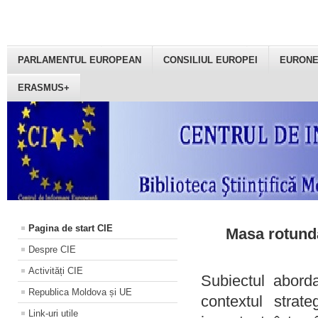
PARLAMENTUL EUROPEAN
CONSILIUL EUROPEI
EURON
ERASMUS+
Pagina de start CIE
Masa rotundă
Despre CIE
Activități CIE
Subiectul aborda
Republica Moldova și UE
contextul strat
Link-uri utile