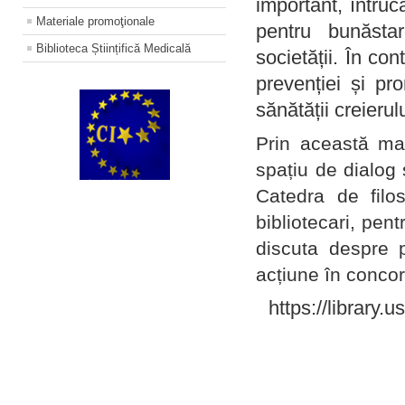
important, întruc
Materiale promoţionale
pentru bunăstar
Biblioteca Științifică Medicală
societății. În con
prevenției și pr
sănătății creierul
Prin această ma
spațiu de dialog 
Catedra de filo
bibliotecari, pent
discuta despre p
acțiune în concord
https://library.