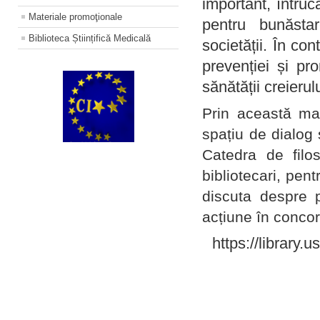
important, întruc
Materiale promoţionale
pentru bunăstar
Biblioteca Științifică Medicală
societății. În con
prevenției și pr
sănătății creierul
Prin această ma
spațiu de dialog 
Catedra de filo
bibliotecari, pent
discuta despre p
acțiune în concord
https://library.