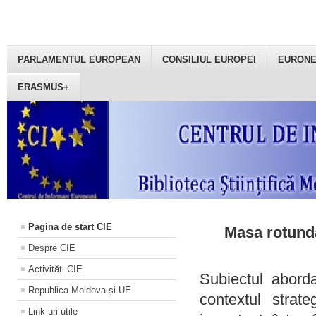
PARLAMENTUL EUROPEAN
CONSILIUL EUROPEI
EURON
ERASMUS+
Pagina de start CIE
Masa rotundă
Despre CIE
Activități CIE
Subiectul aborda
Republica Moldova și UE
contextul strat
Link-uri utile