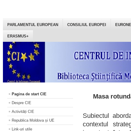
PARLAMENTUL EUROPEAN
CONSILIUL EUROPEI
EURON
ERASMUS+
Pagina de start CIE
Masa rotundă
Despre CIE
Activități CIE
Subiectul aborda
Republica Moldova și UE
contextul strat
Link-uri utile