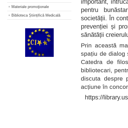
important, întruc
Materiale promoţionale
pentru bunăstar
Biblioteca Științifică Medicală
societății. În con
prevenției și pr
sănătății creierul
Prin această ma
spațiu de dialog 
Catedra de filo
bibliotecari, pent
discuta despre p
acțiune în concord
https://library.