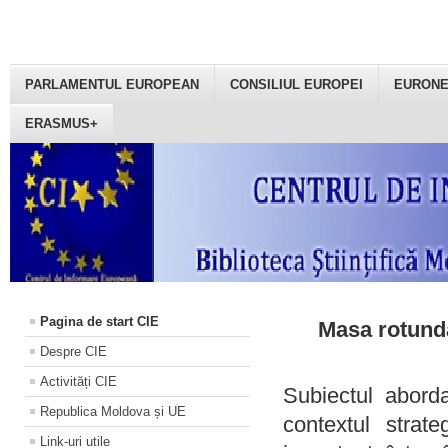
PARLAMENTUL EUROPEAN
CONSILIUL EUROPEI
EURON
ERASMUS+
Pagina de start CIE
Masa rotundă
Despre CIE
Activități CIE
Subiectul aborda
Republica Moldova și UE
contextul strat
Link-uri utile