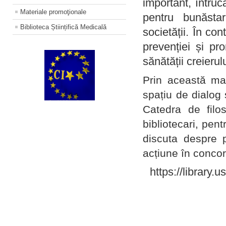
important, întruc
Materiale promoţionale
pentru bunăstar
Biblioteca Științifică Medicală
societății. În con
prevenției și pr
sănătății creierul
Prin această ma
spațiu de dialog 
Catedra de filo
bibliotecari, pent
discuta despre p
acțiune în concord
https://library.