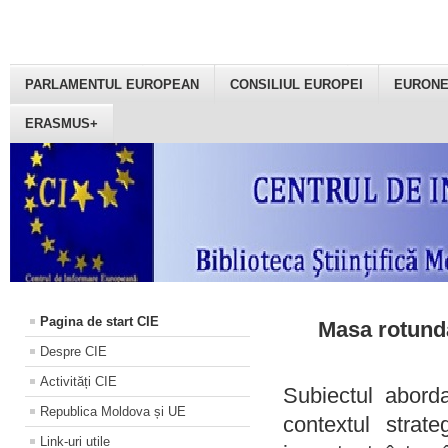
PARLAMENTUL EUROPEAN
CONSILIUL EUROPEI
EURON
ERASMUS+
Pagina de start CIE
Masa rotundă
Despre CIE
Activități CIE
Subiectul aborda
Republica Moldova și UE
contextul strat
Link-uri utile