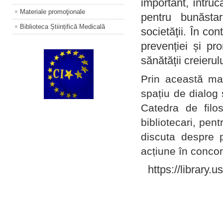
important, întruc
Materiale promoţionale
pentru bunăstar
Biblioteca Științifică Medicală
societății. În con
prevenției și pr
sănătății creierul
Prin această ma
spațiu de dialog 
Catedra de filo
bibliotecari, pent
discuta despre p
acțiune în concord
https://library.