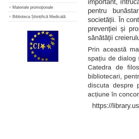
important, întruc
Materiale promoţionale
pentru bunăstar
Biblioteca Științifică Medicală
societății. În con
prevenției și pr
sănătății creierul
Prin această ma
spațiu de dialog 
Catedra de filo
bibliotecari, pent
discuta despre p
acțiune în concord
https://library.