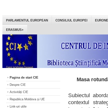
PARLAMENTUL EUROPEAN
CONSILIUL EUROPEI
EURON
ERASMUS+
Pagina de start CIE
Masa rotundă
Despre CIE
Activități CIE
Subiectul aborda
Republica Moldova și UE
contextul strat
Link-uri utile