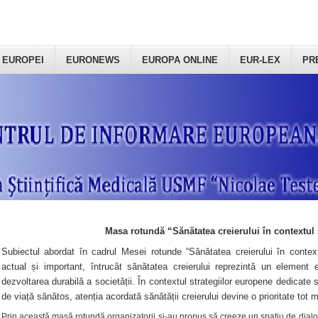
 EUROPEI
EURONEWS
EUROPA ONLINE
EUR-LEX
PR
Masa rotundă “Sănătatea creierului în contextul 
Subiectul abordat în cadrul Mesei rotunde “Sănătatea creierului în context
actual și important, întrucât sănătatea creierului reprezintă un element e
dezvoltarea durabilă a societății. În contextul strategiilor europene dedicate s
de viață sănătos, atenția acordată sănătății creierului devine o prioritate tot 
Prin această masă rotundă organizatorii şi-au propus să creeze un spațiu de dialog