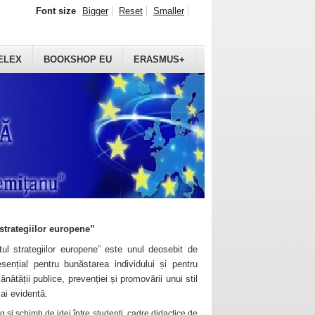
Font size
Bigger
Reset
Smaller
ELEX
BOOKSHOP EU
ERASMUS+
strategiilor europene”
ul strategiilor europene” este unul deosebit de
sențial pentru bunăstarea individului și pentru
ănătății publice, prevenției și promovării unui stil
mai evidentă.
 și schimb de idei între studenți, cadre didactice de