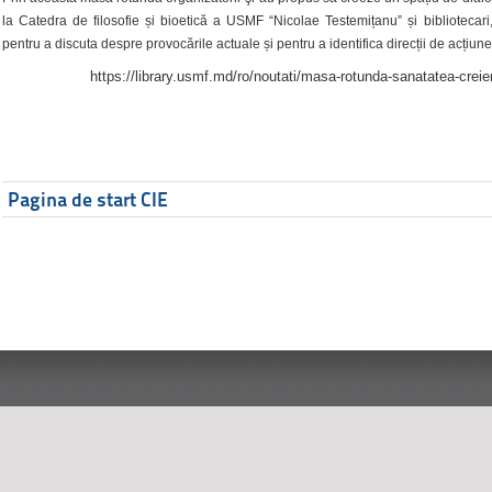
la Catedra de filosofie și bioetică a USMF “Nicolae Testemițanu” și bibliotecari,
pentru a discuta despre provocările actuale și pentru a identifica direcții de acțiune
https://library.usmf.md/ro/noutati/masa-rotunda-sanatatea-creier
Pagina de start CIE