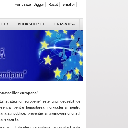
Font size
Bigger
Reset
Smaller
ELEX
BOOKSHOP EU
ERASMUS+
strategiilor europene”
ul strategiilor europene” este unul deosebit de
sențial pentru bunăstarea individului și pentru
ănătății publice, prevenției și promovării unui stil
mai evidentă.
 și schimb de idei între studenți, cadre didactice de