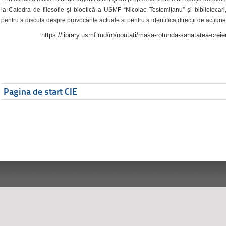
la Catedra de filosofie și bioetică a USMF “Nicolae Testemițanu” și bibliotecari,
pentru a discuta despre provocările actuale și pentru a identifica direcții de acțiune
https://library.usmf.md/ro/noutati/masa-rotunda-sanatatea-creier
Pagina de start CIE