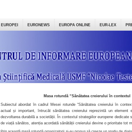
 EUROPEI
EURONEWS
EUROPA ONLINE
EUR-LEX
PR
Masa rotundă “Sănătatea creierului în contextul 
Subiectul abordat în cadrul Mesei rotunde “Sănătatea creierului în context
actual și important, întrucât sănătatea creierului reprezintă un element e
dezvoltarea durabilă a societății. În contextul strategiilor europene dedicate s
de viață sănătos, atenția acordată sănătății creierului devine o prioritate tot 
Prin această masă rotundă organizatorii şi-au propus să creeze un spațiu de dialog