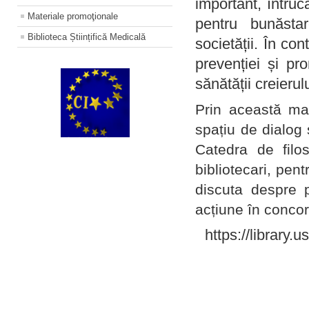
important, întruc
Materiale promoţionale
pentru bunăstar
Biblioteca Științifică Medicală
societății. În con
prevenției și pr
sănătății creierul
Prin această ma
spațiu de dialog 
Catedra de filo
bibliotecari, pent
discuta despre p
acțiune în concord
https://library.