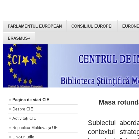
PARLAMENTUL EUROPEAN
CONSILIUL EUROPEI
EURON
ERASMUS+
Pagina de start CIE
Masa rotundă
Despre CIE
Activități CIE
Subiectul aborda
Republica Moldova și UE
contextul strat
Link-uri utile