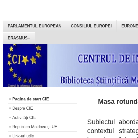
PARLAMENTUL EUROPEAN
CONSILIUL EUROPEI
EURON
ERASMUS+
Pagina de start CIE
Masa rotundă
Despre CIE
Activități CIE
Subiectul aborda
Republica Moldova și UE
contextul strat
Link-uri utile