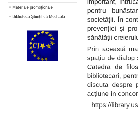
important, întruc
Materiale promoţionale
pentru bunăstar
Biblioteca Științifică Medicală
societății. În con
prevenției și pr
sănătății creierul
Prin această ma
spațiu de dialog 
Catedra de filo
bibliotecari, pent
discuta despre p
acțiune în concord
https://library.