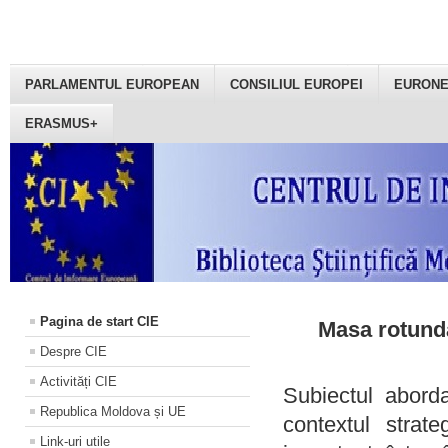
PARLAMENTUL EUROPEAN
CONSILIUL EUROPEI
EURON
ERASMUS+
Pagina de start CIE
Masa rotundă
Despre CIE
Activități CIE
Subiectul aborda
Republica Moldova și UE
contextul strat
Link-uri utile