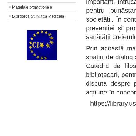
important, întruc
Materiale promoţionale
pentru bunăstar
Biblioteca Științifică Medicală
societății. În con
prevenției și pr
sănătății creierul
Prin această ma
spațiu de dialog 
Catedra de filo
bibliotecari, pent
discuta despre p
acțiune în concord
https://library.