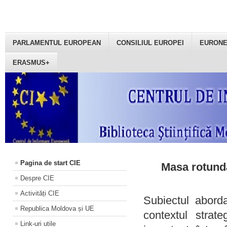
PARLAMENTUL EUROPEAN
CONSILIUL EUROPEI
EURON
ERASMUS+
Pagina de start CIE
Masa rotundă
Despre CIE
Activități CIE
Subiectul aborda
Republica Moldova și UE
contextul strat
Link-uri utile