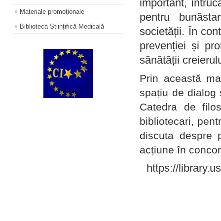
important, întruc
Materiale promoţionale
pentru bunăstar
Biblioteca Științifică Medicală
societății. În con
prevenției și pr
sănătății creierul
Prin această ma
spațiu de dialog 
Catedra de filo
bibliotecari, pent
discuta despre p
acțiune în concord
https://library.