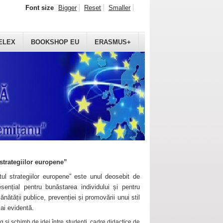
Font size
Bigger
Reset
Smaller
ELEX
BOOKSHOP EU
ERASMUS+
strategiilor europene”
ul strategiilor europene” este unul deosebit de
sențial pentru bunăstarea individului și pentru
ănătății publice, prevenției și promovării unui stil
mai evidentă.
 și schimb de idei între studenți, cadre didactice de