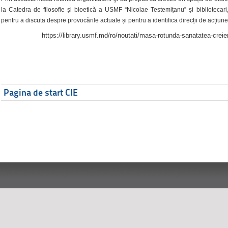
la Catedra de filosofie și bioetică a USMF “Nicolae Testemițanu” și bibliotecari,
pentru a discuta despre provocările actuale și pentru a identifica direcții de acțiune
https://library.usmf.md/ro/noutati/masa-rotunda-sanatatea-creier
Pagina de start CIE