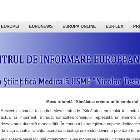
 EUROPEI
EURONEWS
EUROPA ONLINE
EUR-LEX
PR
Masa rotundă “Sănătatea creierului în contextul 
Subiectul abordat în cadrul Mesei rotunde “Sănătatea creierului în context
actual și important, întrucât sănătatea creierului reprezintă un element e
dezvoltarea durabilă a societății. În contextul strategiilor europene dedicate s
de viață sănătos, atenția acordată sănătății creierului devine o prioritate tot 
Prin această masă rotundă organizatorii şi-au propus să creeze un spațiu de dialog