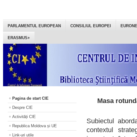
PARLAMENTUL EUROPEAN
CONSILIUL EUROPEI
EURON
ERASMUS+
Pagina de start CIE
Masa rotundă
Despre CIE
Activități CIE
Subiectul aborda
Republica Moldova și UE
contextul strat
Link-uri utile