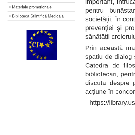
important, întruc
Materiale promoţionale
pentru bunăstar
Biblioteca Științifică Medicală
societății. În con
prevenției și pr
sănătății creierul
Prin această ma
spațiu de dialog 
Catedra de filo
bibliotecari, pent
discuta despre p
acțiune în concord
https://library.