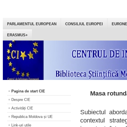
PARLAMENTUL EUROPEAN
CONSILIUL EUROPEI
EURON
ERASMUS+
Pagina de start CIE
Masa rotundă
Despre CIE
Activități CIE
Subiectul aborda
Republica Moldova și UE
contextul strat
Link-uri utile