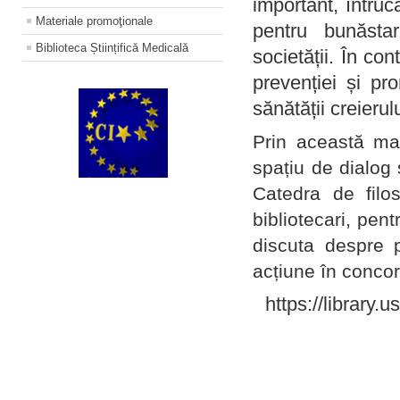
important, întruc
Materiale promoţionale
pentru bunăstar
Biblioteca Științifică Medicală
societății. În con
prevenției și pr
sănătății creierul
Prin această ma
spațiu de dialog 
Catedra de filo
bibliotecari, pent
discuta despre p
acțiune în concord
https://library.