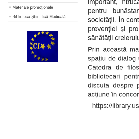
important, întruc
Materiale promoţionale
pentru bunăstar
Biblioteca Științifică Medicală
societății. În con
prevenției și pr
sănătății creierul
Prin această ma
spațiu de dialog 
Catedra de filo
bibliotecari, pent
discuta despre p
acțiune în concord
https://library.