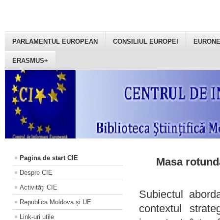
PARLAMENTUL EUROPEAN
CONSILIUL EUROPEI
EURON
ERASMUS+
Pagina de start CIE
Masa rotundă
Despre CIE
Activități CIE
Subiectul aborda
Republica Moldova și UE
contextul strat
Link-uri utile