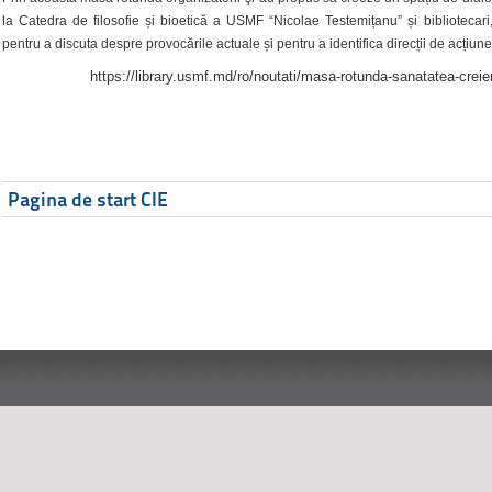
la Catedra de filosofie și bioetică a USMF “Nicolae Testemițanu” și bibliotecari,
pentru a discuta despre provocările actuale și pentru a identifica direcții de acțiune
https://library.usmf.md/ro/noutati/masa-rotunda-sanatatea-creier
Pagina de start CIE