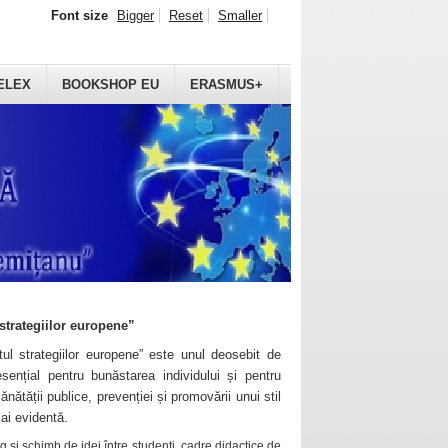
Font size
Bigger
Reset
Smaller
ELEX
BOOKSHOP EU
ERASMUS+
strategiilor europene”
ul strategiilor europene” este unul deosebit de
sențial pentru bunăstarea individului și pentru
ănătății publice, prevenției și promovării unui stil
mai evidentă.
 și schimb de idei între studenți, cadre didactice de