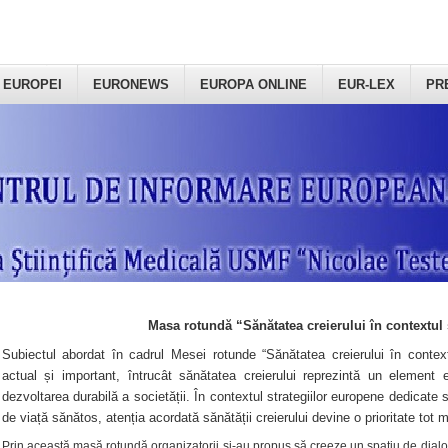
 EUROPEI
EURONEWS
EUROPA ONLINE
EUR-LEX
PR
Masa rotundă “Sănătatea creierului în contextul 
Subiectul abordat în cadrul Mesei rotunde “Sănătatea creierului în context
actual și important, întrucât sănătatea creierului reprezintă un element e
dezvoltarea durabilă a societății. În contextul strategiilor europene dedicate s
de viață sănătos, atenția acordată sănătății creierului devine o prioritate tot 
Prin această masă rotundă organizatorii şi-au propus să creeze un spațiu de dialog