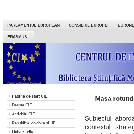
PARLAMENTUL EUROPEAN
CONSILIUL EUROPEI
EURON
ERASMUS+
Pagina de start CIE
Masa rotundă
Despre CIE
Activități CIE
Subiectul aborda
Republica Moldova și UE
contextul strat
Link-uri utile