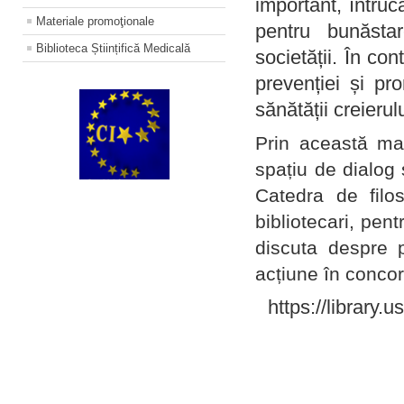
important, întruc
Materiale promoţionale
pentru bunăstar
Biblioteca Științifică Medicală
societății. În con
prevenției și pr
sănătății creierul
Prin această ma
spațiu de dialog 
Catedra de filo
bibliotecari, pent
discuta despre p
acțiune în concord
https://library.