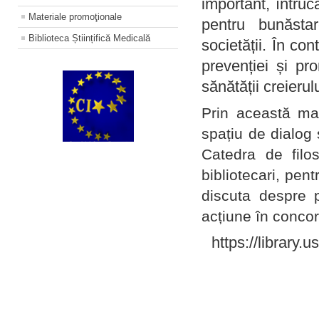
important, întruc
Materiale promoţionale
pentru bunăstar
Biblioteca Științifică Medicală
societății. În con
prevenției și pr
sănătății creierul
Prin această ma
spațiu de dialog 
Catedra de filo
bibliotecari, pent
discuta despre p
acțiune în concord
https://library.