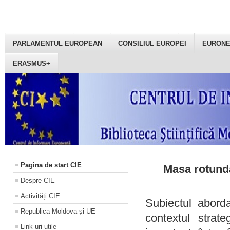
PARLAMENTUL EUROPEAN
CONSILIUL EUROPEI
EURON
ERASMUS+
Pagina de start CIE
Masa rotundă
Despre CIE
Activități CIE
Subiectul aborda
Republica Moldova și UE
contextul strat
Link-uri utile