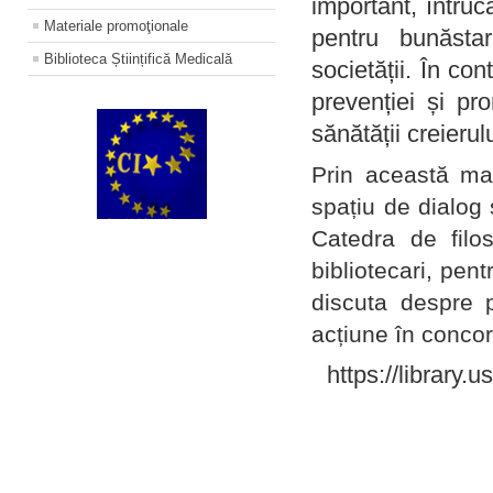
important, întruc
Materiale promoţionale
pentru bunăstar
Biblioteca Științifică Medicală
societății. În con
prevenției și pr
sănătății creierul
Prin această ma
spațiu de dialog 
Catedra de filo
bibliotecari, pent
discuta despre p
acțiune în concord
https://library.