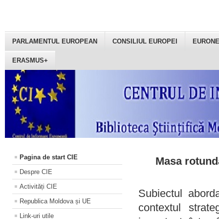
PARLAMENTUL EUROPEAN
CONSILIUL EUROPEI
EURON
ERASMUS+
Pagina de start CIE
Masa rotundă
Despre CIE
Activități CIE
Subiectul aborda
Republica Moldova și UE
contextul strat
Link-uri utile