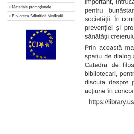
important, întruc
Materiale promoţionale
pentru bunăstar
Biblioteca Științifică Medicală
societății. În con
prevenției și pr
sănătății creierul
Prin această ma
spațiu de dialog 
Catedra de filo
bibliotecari, pent
discuta despre p
acțiune în concord
https://library.