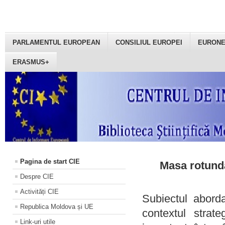
PARLAMENTUL EUROPEAN
CONSILIUL EUROPEI
EURON
ERASMUS+
Pagina de start CIE
Masa rotundă
Despre CIE
Activități CIE
Subiectul aborda
Republica Moldova și UE
contextul strat
Link-uri utile