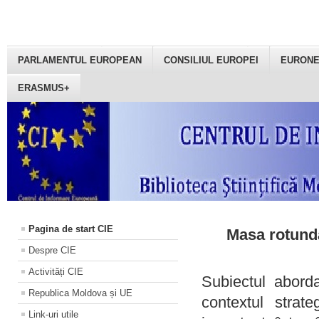
PARLAMENTUL EUROPEAN
CONSILIUL EUROPEI
EURON
ERASMUS+
Pagina de start CIE
Masa rotundă
Despre CIE
Activități CIE
Subiectul aborda
Republica Moldova și UE
contextul strat
Link-uri utile