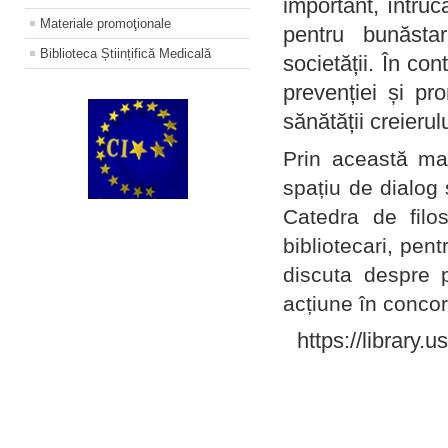
important, întruc
Materiale promoţionale
pentru bunăstar
Biblioteca Științifică Medicală
societății. În con
prevenției și pr
sănătății creierul
Prin această ma
spațiu de dialog 
Catedra de filo
bibliotecari, pent
discuta despre p
acțiune în concord
https://library.