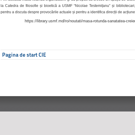
la Catedra de filosofie și bioetică a USMF “Nicolae Testemițanu” și bibliotecari,
pentru a discuta despre provocările actuale și pentru a identifica direcții de acțiune
https://library.usmf.md/ro/noutati/masa-rotunda-sanatatea-creier
Pagina de start CIE