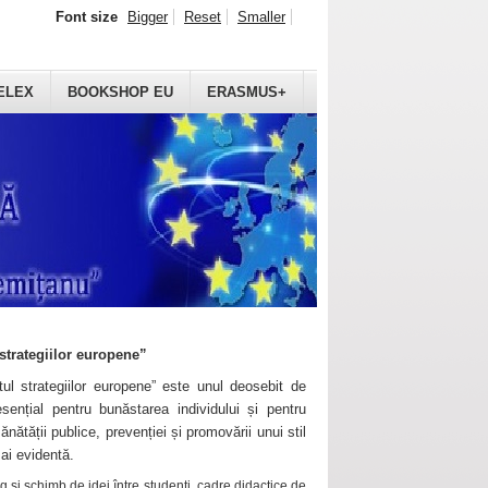
Font size
Bigger
Reset
Smaller
ELEX
BOOKSHOP EU
ERASMUS+
strategiilor europene”
ul strategiilor europene” este unul deosebit de
sențial pentru bunăstarea individului și pentru
ănătății publice, prevenției și promovării unui stil
mai evidentă.
 și schimb de idei între studenți, cadre didactice de