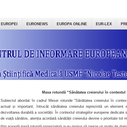
 EUROPEI
EURONEWS
EUROPA ONLINE
EUR-LEX
PR
Masa rotundă “Sănătatea creierului în contextul 
Subiectul abordat în cadrul Mesei rotunde “Sănătatea creierului în context
actual și important, întrucât sănătatea creierului reprezintă un element e
dezvoltarea durabilă a societății. În contextul strategiilor europene dedicate s
de viață sănătos, atenția acordată sănătății creierului devine o prioritate tot 
Prin această masă rotundă organizatorii şi-au propus să creeze un spațiu de dialog