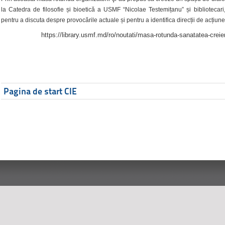
la Catedra de filosofie și bioetică a USMF “Nicolae Testemițanu” și bibliotecari,
pentru a discuta despre provocările actuale și pentru a identifica direcții de acțiune
https://library.usmf.md/ro/noutati/masa-rotunda-sanatatea-creier
Pagina de start CIE