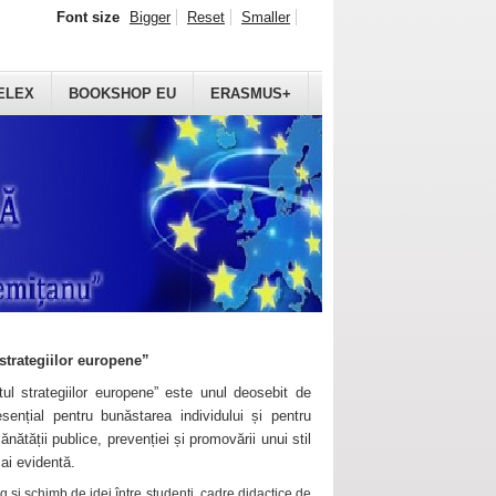
Font size
Bigger
Reset
Smaller
ELEX
BOOKSHOP EU
ERASMUS+
strategiilor europene”
ul strategiilor europene” este unul deosebit de
sențial pentru bunăstarea individului și pentru
ănătății publice, prevenției și promovării unui stil
mai evidentă.
 și schimb de idei între studenți, cadre didactice de