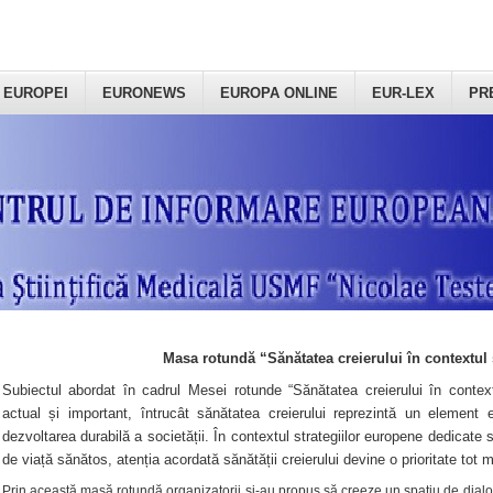
 EUROPEI
EURONEWS
EUROPA ONLINE
EUR-LEX
PR
Masa rotundă “Sănătatea creierului în contextul 
Subiectul abordat în cadrul Mesei rotunde “Sănătatea creierului în context
actual și important, întrucât sănătatea creierului reprezintă un element e
dezvoltarea durabilă a societății. În contextul strategiilor europene dedicate s
de viață sănătos, atenția acordată sănătății creierului devine o prioritate tot 
Prin această masă rotundă organizatorii şi-au propus să creeze un spațiu de dialog