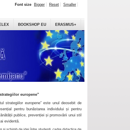
Font size
Bigger
Reset
Smaller
ELEX
BOOKSHOP EU
ERASMUS+
strategiilor europene”
ul strategiilor europene” este unul deosebit de
sențial pentru bunăstarea individului și pentru
ănătății publice, prevenției și promovării unui stil
mai evidentă.
 și schimb de idei între studenți, cadre didactice de