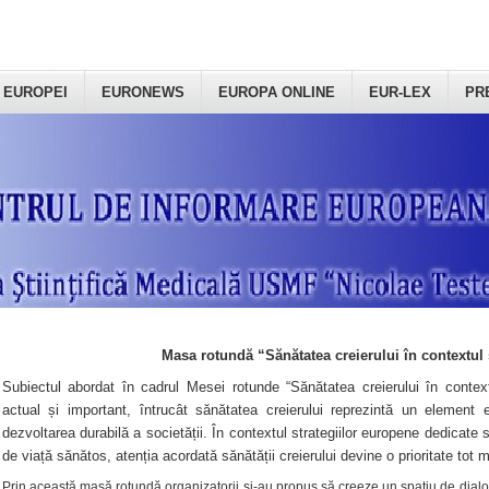
 EUROPEI
EURONEWS
EUROPA ONLINE
EUR-LEX
PR
Masa rotundă “Sănătatea creierului în contextul 
Subiectul abordat în cadrul Mesei rotunde “Sănătatea creierului în context
actual și important, întrucât sănătatea creierului reprezintă un element e
dezvoltarea durabilă a societății. În contextul strategiilor europene dedicate s
de viață sănătos, atenția acordată sănătății creierului devine o prioritate tot 
Prin această masă rotundă organizatorii şi-au propus să creeze un spațiu de dialog