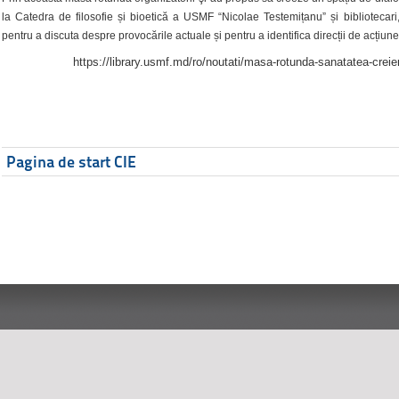
la Catedra de filosofie și bioetică a USMF “Nicolae Testemițanu” și bibliotecari,
pentru a discuta despre provocările actuale și pentru a identifica direcții de acțiune
https://library.usmf.md/ro/noutati/masa-rotunda-sanatatea-creier
Pagina de start CIE