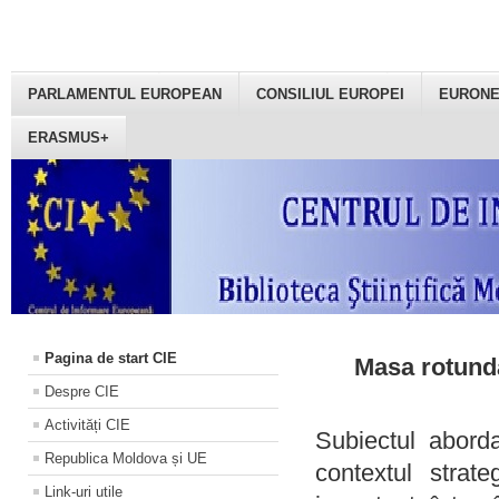
PARLAMENTUL EUROPEAN
CONSILIUL EUROPEI
EURON
ERASMUS+
Pagina de start CIE
Masa rotundă
Despre CIE
Activități CIE
Subiectul aborda
Republica Moldova și UE
contextul strat
Link-uri utile