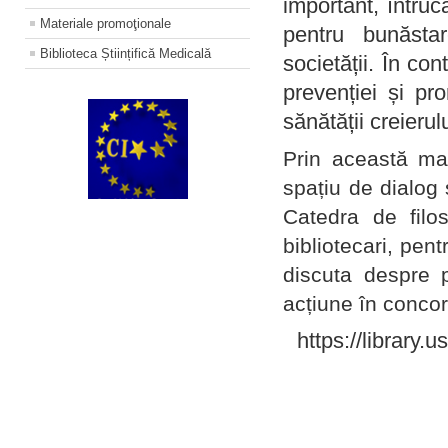
important, întruc
Materiale promoţionale
pentru bunăstar
Biblioteca Științifică Medicală
societății. În con
prevenției și pr
sănătății creierul
Prin această ma
spațiu de dialog 
Catedra de filo
bibliotecari, pent
discuta despre p
acțiune în concord
https://library.