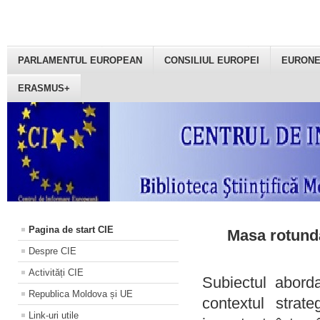
PARLAMENTUL EUROPEAN
CONSILIUL EUROPEI
EURON
ERASMUS+
Pagina de start CIE
Masa rotundă
Despre CIE
Activități CIE
Subiectul aborda
Republica Moldova și UE
contextul strat
Link-uri utile