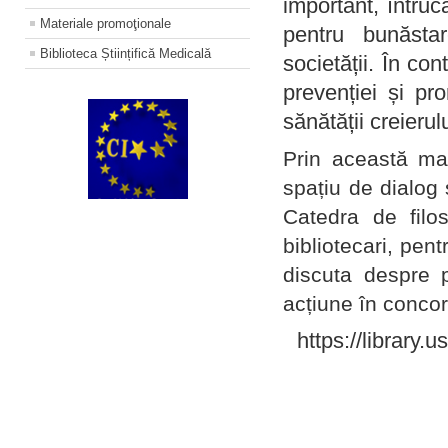
important, întruc
Materiale promoţionale
pentru bunăstar
Biblioteca Științifică Medicală
societății. În con
prevenției și pr
sănătății creierul
Prin această ma
spațiu de dialog 
Catedra de filo
bibliotecari, pent
discuta despre p
acțiune în concord
https://library.