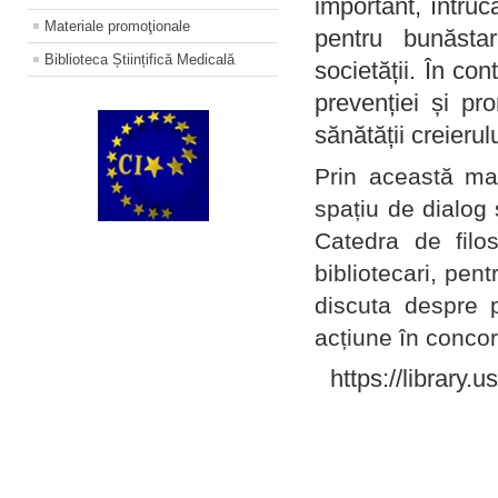
important, întruc
Materiale promoţionale
pentru bunăstar
Biblioteca Științifică Medicală
societății. În con
prevenției și pr
sănătății creierul
Prin această ma
spațiu de dialog 
Catedra de filo
bibliotecari, pent
discuta despre p
acțiune în concord
https://library.