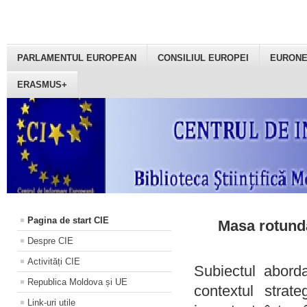
PARLAMENTUL EUROPEAN
CONSILIUL EUROPEI
EURON
ERASMUS+
Pagina de start CIE
Masa rotundă
Despre CIE
Activități CIE
Subiectul aborda
Republica Moldova și UE
contextul strat
Link-uri utile