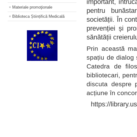
important, întruc
Materiale promoţionale
pentru bunăstar
Biblioteca Științifică Medicală
societății. În con
prevenției și pr
sănătății creierul
Prin această ma
spațiu de dialog 
Catedra de filo
bibliotecari, pent
discuta despre p
acțiune în concord
https://library.