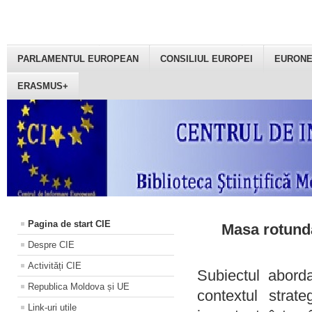
PARLAMENTUL EUROPEAN
CONSILIUL EUROPEI
EURON
ERASMUS+
Pagina de start CIE
Masa rotundă
Despre CIE
Activități CIE
Subiectul aborda
Republica Moldova și UE
contextul strat
Link-uri utile